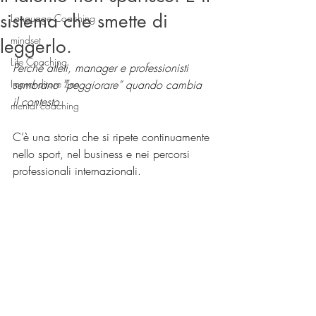
sistema che smette di
Language Coaching
mindset
leggerlo.
Life Coaching
Perché atleti, manager e professionisti 
Imprenditore Zen
sembrano “peggiorare” quando cambia 
il contesto.
mental coaching
C’è una storia che si ripete continuamente 
nello sport, nel business e nei percorsi 
professionali internazionali.