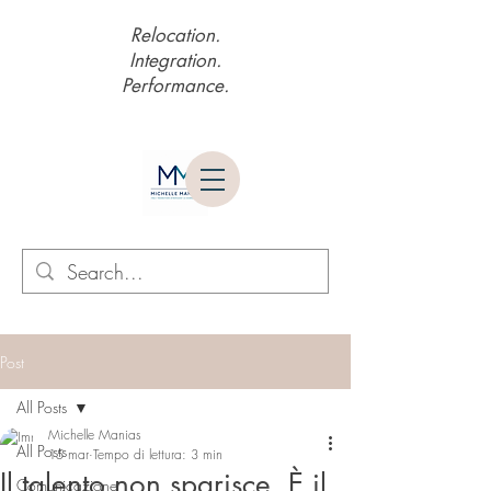
Relocation.
Integration.
Performance.
Post
All Posts
Michelle Manias
All Posts
15 mar
Tempo di lettura: 3 min
Il talento non sparisce. È il
Comunicazione