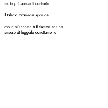
molto più spesso il contrario.
Il talento raramente sparisce.
Molto più spesso 
è il sistema che ha 
smesso di leggerlo correttamente.
Se lavori con atleti, professionisti o team 
che stanno affrontando un cambiamento 
di contesto — nuova squadra, nuovo 
ruolo o nuovo paese — comprendere 
queste dinamiche può fare una grande 
differenza.
Il 
Performance Stability Scan
 è uno 
strumento pensato proprio per questo: 
leggere rapidamente dove il sistema si è 
disallineato e da dove partire per 
ristabilire equilibrio e stabilità della 